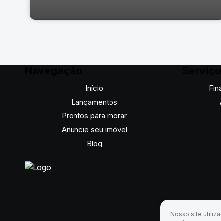
Navegação
Serviç
Início
Fin
Lançamentos
Prontos para morar
Anuncie seu imóvel
Blog
Rua Melchíades Fangueiro, 43, 80030-510, Juvevê,
Curitiba, Paraná, Brasil
Nosso site utiliz