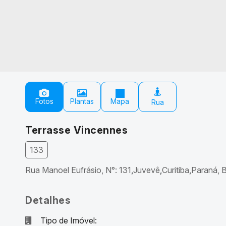
Fotos
Plantas
Mapa
Terrasse Vincennes
133
Rua Manoel Eufrásio
,
N°:
131
Juvevê
Curitiba
Paraná, B
Detalhes
Tipo de Imóvel: