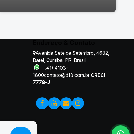
Endereço & Contato
Avenida Sete de Setembro
,
4682
,
Batel
,
Curitiba
,
PR
,
Brasil
(41) 4103-
1800
contato@d18.com.br
CRECI:
7778-J
Rua Manoel Eufrásio, 955, 80540-010, Juvevê, Curitiba,
Paraná, Brasil