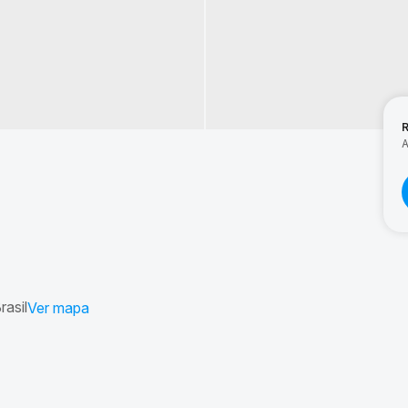
A
rasil