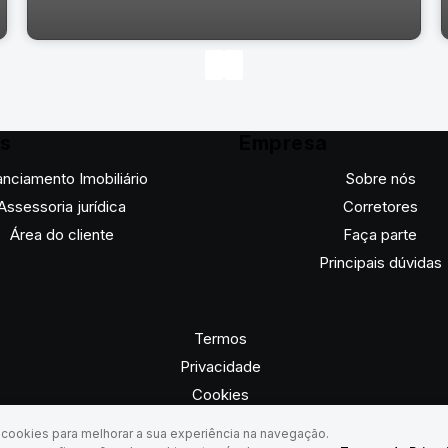
os
Empresa
anciamento Imobiliário
Sobre nós
Assessoria jurídica
Corretores
Área do cliente
Faça parte
Principais dúvidas
Termos
Rua Constantino Marochi, 447, 80030-360, Juvevê,
Privacidade
Curitiba, Paraná, Brasil
Cookies
a cookies para melhorar a sua experiência na navegação.