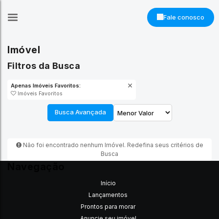
Fale conosco
Imóvel
Filtros da Busca
Apenas Imóveis Favoritos:
Imóveis Favoritos
Busca Avançada
Não foi encontrado nenhum Imóvel. Redefina seus critérios de
Busca
Navegação
Início
Lançamentos
Prontos para morar
Anuncie seu imóvel