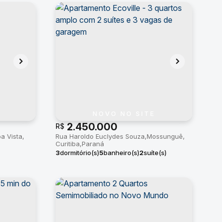
NOVO NO SITE
2.450.000
R$
a Vista
Rua Haroldo Euclydes Souza
Mossunguê
Curitiba
Paraná
3
dormitório(s)
5
banheiro(s)
2
suíte(s)
tal:
52m²
3
vaga(s)