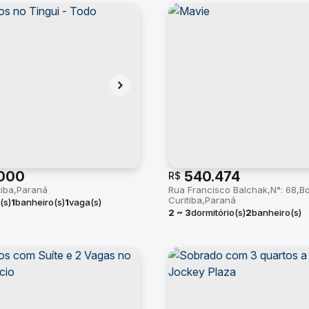
000
540.474
R$
tiba
Paraná
Rua Francisco Balchak
N°:
68
Bo
Curitiba
Paraná
(s)
1
banheiro(s)
1
vaga(s)
2 ~ 3
dormitório(s)
2
banheiro(s)
privativo:
56 ~ 78m²
1
suíte(s)
to