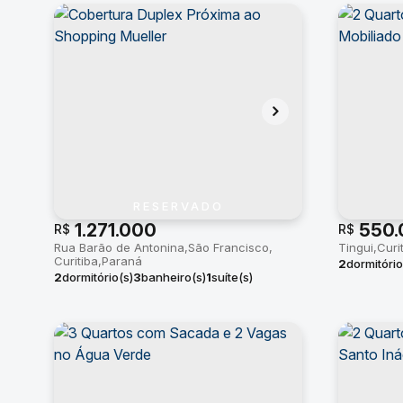
RESERVADO
1.271.000
550.
R$
R$
Rua Barão de Antonina
São Francisco
Tingui
Curi
Curitiba
Paraná
2
dormitório
2
dormitório(s)
3
banheiro(s)
1
suíte(s)
útil:
67m²
2
vaga(s)
útil:
146m²