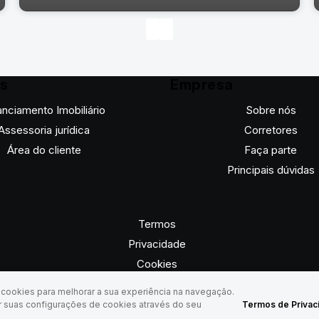
os
Empresa
anciamento Imobiliário
Sobre nós
Assessoria jurídica
Corretores
Área do cliente
Faça parte
Principais dúvidas
Termos
Rua Tobias de Macedo Júnior, 82010-340, Santo Inácio,
Privacidade
Curitiba, Paraná, Brasil
Cookies
a cookies para melhorar a sua experiência na navegação.
r suas configurações de cookies através do seu
Termos de Privac