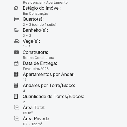
Residencial
»
Apartamento
Estágio do Imóvel:
Em Construção
2 ~ 3 (sendo 1 suíte)
2 ~ 3
1 ~ 2
Construtora:
Rottas Construtora
Data de Entrega:
Fevereiro/2026
Apartamentos por Andar:
17
Andares por Torre/Bloco:
4
Quantidade de Torres/Blocos:
2
Área Total:
65 m²
Área Privada:
67 ~ 122 m²