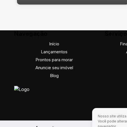
Navegação
Serviç
Início
Fin
Lançamentos
Prontos para morar
Anuncie seu imóvel
Blog
Rua Bernardo Jacintho da Veiga, 95, 81050-100, Novo
Mundo, Curitiba, Paraná, Brasil
Nosso site utiliz
Você pode altera
navegador.