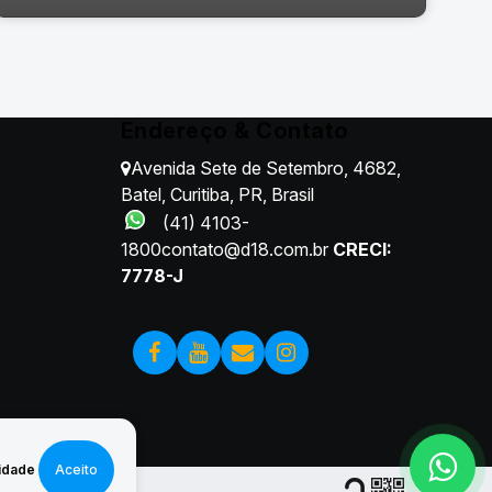
Endereço & Contato
Avenida Sete de Setembro
,
4682
,
Batel
,
Curitiba
,
PR
,
Brasil
(41) 4103-
1800
contato@d18.com.br
CRECI:
7778-J
Rua Vinte e Nove de Junho, 554, 82515-396, Bacacheri,
Curitiba, Paraná, Brasil
idade
Aceito