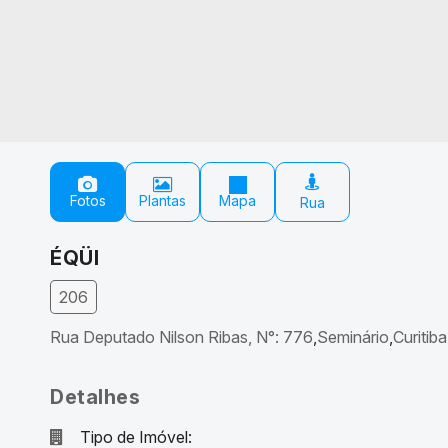
Fotos
Plantas
Mapa
ÉQÜI
206
Rua Deputado Nilson Ribas
,
N°:
776
Seminário
Curitiba
Detalhes
Tipo de Imóvel: