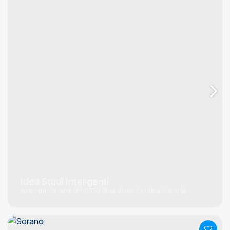
Idea Studi Inteligenti
Avenida Paraná
N°:
3553
Boa Vista
Curitiba
Paraná