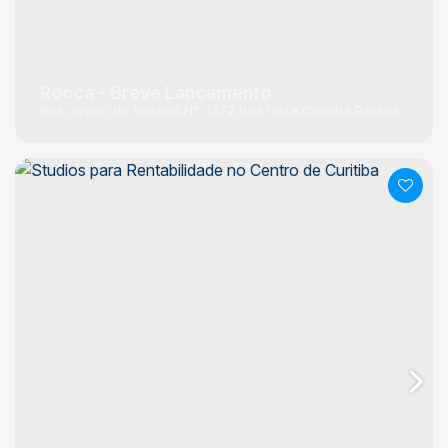
Rocca - Breve Lançamento
Rua Jovino do Rosário
N°:
1372
Boa Vista
Curitiba
Paraná