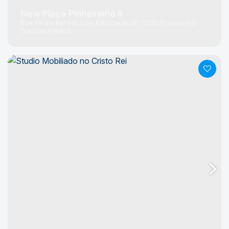
New Place Pinheirinho II
Rua Padre Rafael José Kalinowski
N°:
1520
Pinheirinho
Curitiba
Paraná