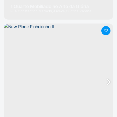
1 Quarto Mobiliado no Alto da Glória
Rua Constantino Marochi
Juvevê
Curitiba
Paraná