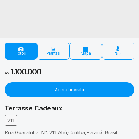
Fotos
Plantas
Mapa
1.100.000
R$
Agendar visita
Terrasse Cadeaux
211
Rua Guaratuba
,
N°:
211
Ahú
Curitiba
Paraná, Brasil