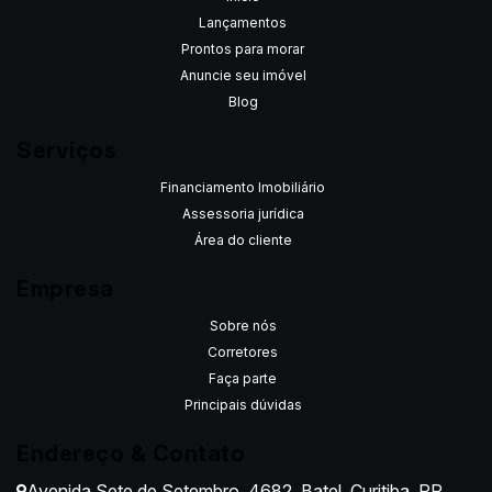
Lançamentos
Prontos para morar
Anuncie seu imóvel
Blog
Serviços
Financiamento Imobiliário
Assessoria jurídica
Área do cliente
Empresa
Sobre nós
Corretores
Faça parte
Principais dúvidas
Endereço & Contato
Avenida Sete de Setembro
,
4682
,
Batel
,
Curitiba
,
PR
,