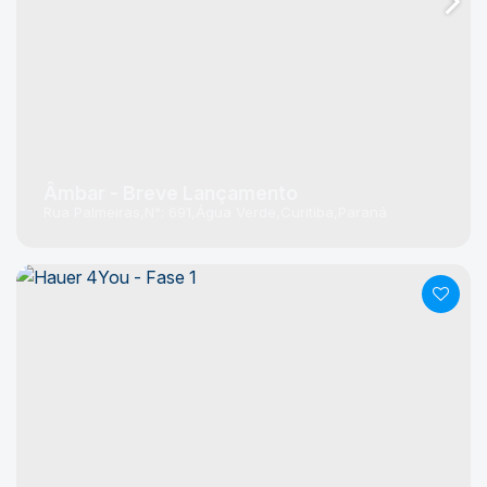
Âmbar - Breve Lançamento
Rua Palmeiras
N°:
691
Água Verde
Curitiba
Paraná