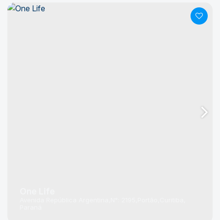
One Life
Avenida República Argentina
N°:
2195
Portão
Curitiba
Paraná