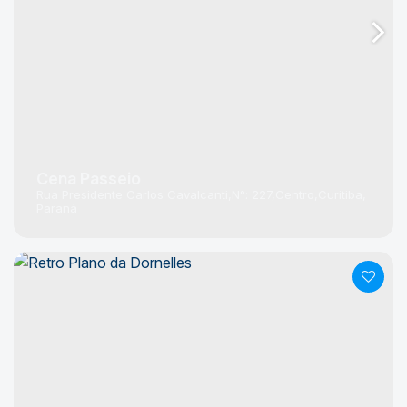
Cena Passeio
Rua Presidente Carlos Cavalcanti
N°:
227
Centro
Curitiba
Paraná