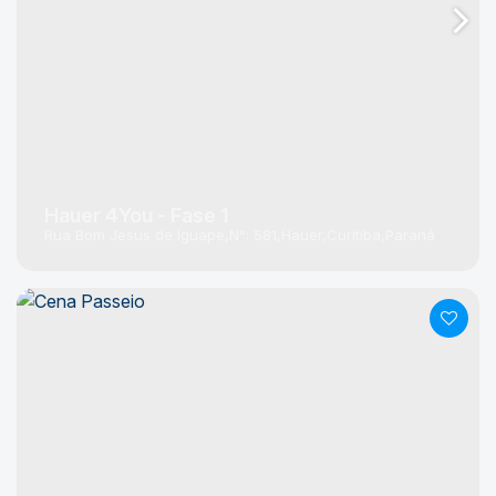
Hauer 4You - Fase 1
Rua Bom Jesus de Iguape
N°:
581
Hauer
Curitiba
Paraná