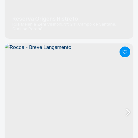
Reserva Origens Ristreto
Rua Melânia Zeni Visinoni
N°:
241
Campo de Santana
Curitiba
Paraná