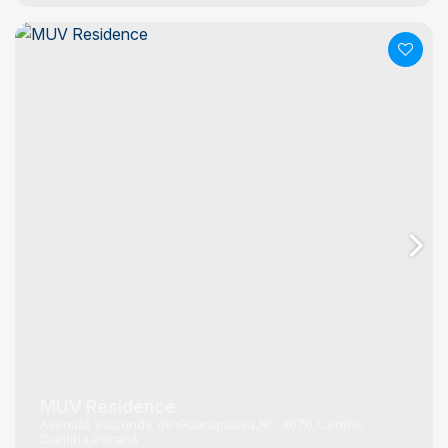
MUV Residence
Avenida Visconde de Guarapuava
N°:
3070
Centro
Curitiba
Paraná