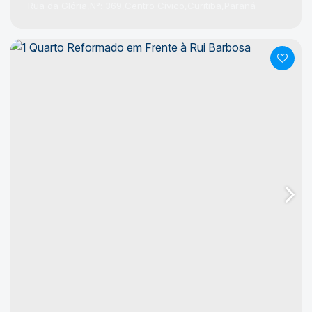
Rua da Glória
N°:
369
Centro Cívico
Curitiba
Paraná