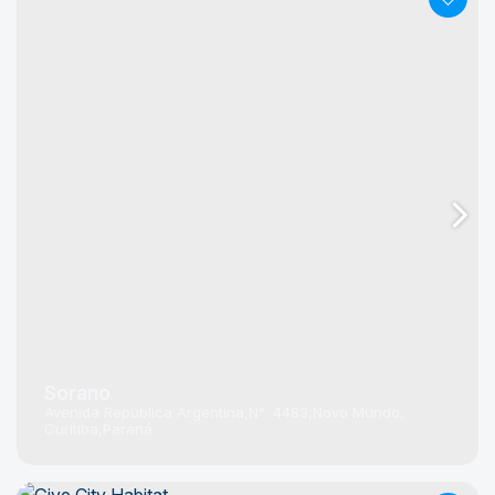
Sorano
Avenida República Argentina
N°:
4483
Novo Mundo
Curitiba
Paraná