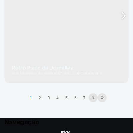
Retro Plano da Dornelles
Rua Ubaldino do Amaral
N°:
645
Curitiba
Paraná
1
2
3
4
5
6
7
Navegação
Início