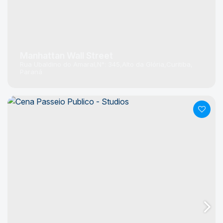
Manhattan Wall Street
Rua Ubaldino do Amaral
N°:
345
Alto da Glória
Curitiba
Paraná