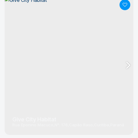
Give City Habitat
Rua Eponino Macuco
N°:
176
Capão Raso
Curitiba
Paraná