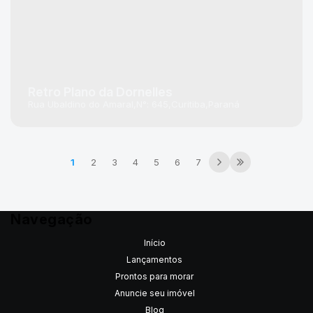
Retro Plano da Dornelles
Rua Ubaldino do Amaral
N°:
645
Curitiba
Paraná
1
2
3
4
5
6
7
Navegação
Início
Lançamentos
Prontos para morar
Anuncie seu imóvel
Blog