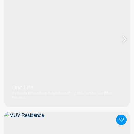
One Life
Avenida República Argentina
N°:
2195
Portão
Curitiba
Paraná