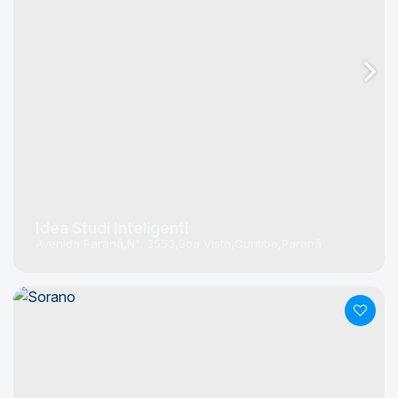
Idea Studi Inteligenti
Avenida Paraná
N°:
3553
Boa Vista
Curitiba
Paraná