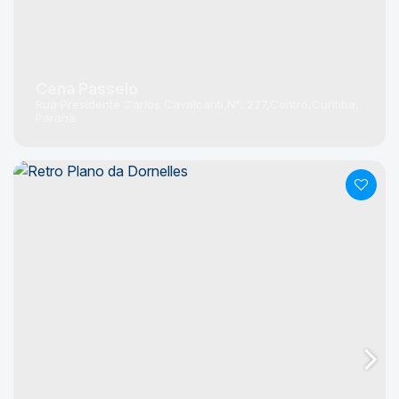
Cena Passeio
Rua Presidente Carlos Cavalcanti
N°:
227
Centro
Curitiba
Paraná