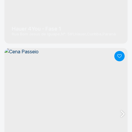
Hauer 4You - Fase 1
Rua Bom Jesus de Iguape
N°:
581
Hauer
Curitiba
Paraná