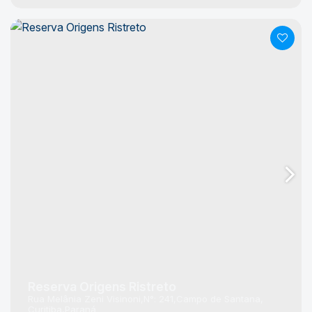
Reserva Origens Ristreto
Rua Melânia Zeni Visinoni
N°:
241
Campo de Santana
Curitiba
Paraná