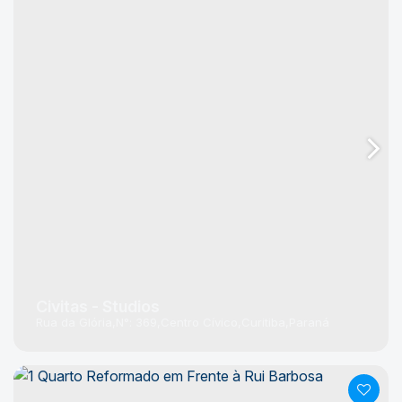
Civitas - Studios
Rua da Glória
N°:
369
Centro Cívico
Curitiba
Paraná