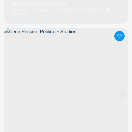
Manhattan Wall Street
Rua Ubaldino do Amaral
N°:
345
Alto da Glória
Curitiba
Paraná