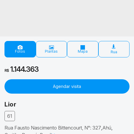
Fotos
Plantas
Mapa
1.144.363
R$
Agendar visita
Lior
61
Rua Fausto Nascimento Bittencourt
,
N°:
327
Ahú