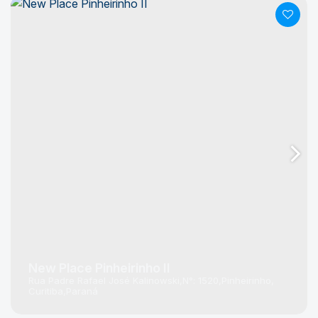
New Place Pinheirinho II
Rua Padre Rafael José Kalinowski
N°:
1520
Pinheirinho
Curitiba
Paraná