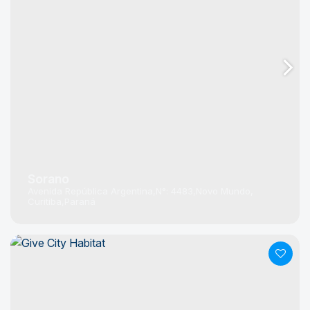
Sorano
Avenida República Argentina
N°:
4483
Novo Mundo
Curitiba
Paraná