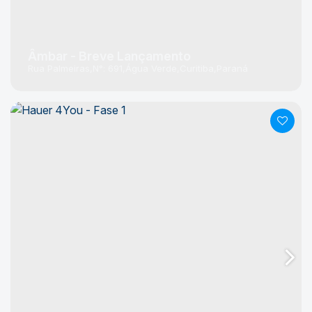
Âmbar - Breve Lançamento
Rua Palmeiras
N°:
691
Água Verde
Curitiba
Paraná