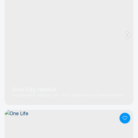
Give City Habitat
Rua Eponino Macuco
N°:
176
Capão Raso
Curitiba
Paraná