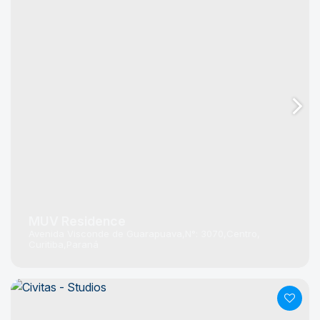
MUV Residence
Avenida Visconde de Guarapuava
N°:
3070
Centro
Curitiba
Paraná