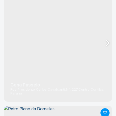
Cena Passeio
Rua Presidente Carlos Cavalcanti
N°:
227
Centro
Curitiba
Paraná