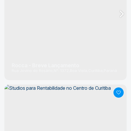
Rocca - Breve Lançamento
Rua Jovino do Rosário
N°:
1372
Boa Vista
Curitiba
Paraná