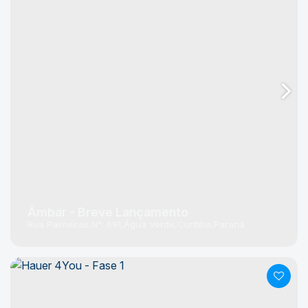
Âmbar - Breve Lançamento
Rua Palmeiras
N°:
691
Água Verde
Curitiba
Paraná