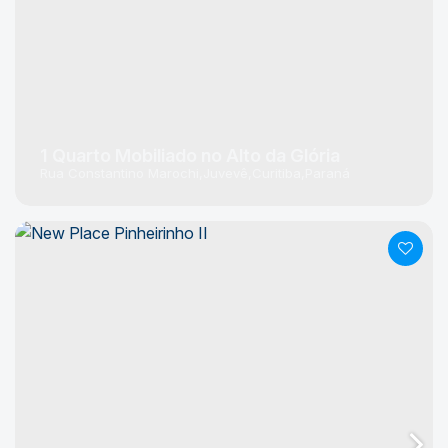
1 Quarto Mobiliado no Alto da Glória
Rua Constantino Marochi
Juvevê
Curitiba
Paraná