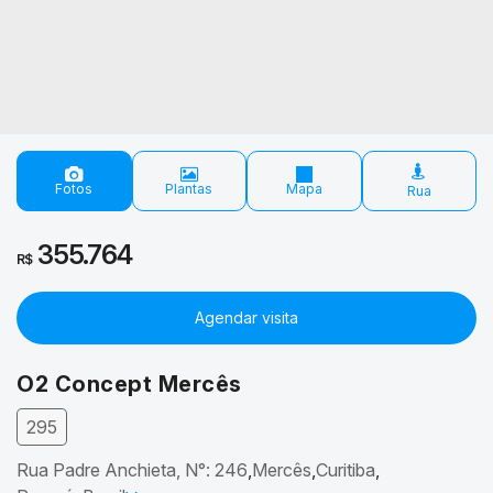
Fotos
Plantas
Mapa
355.764
R$
Agendar visita
O2 Concept Mercês
295
Rua Padre Anchieta
,
N°:
246
Mercês
Curitiba