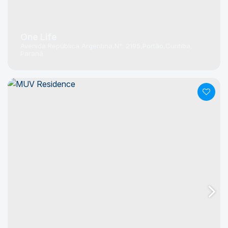
One Life
Avenida República Argentina
N°:
2195
Portão
Curitiba
Paraná