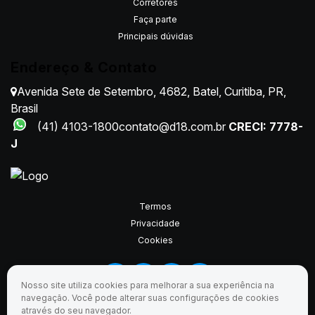
Corretores
Faça parte
Principais dúvidas
Endereço & Contato
Avenida Sete de Setembro
,
4682
,
Batel
,
Curitiba
,
PR
,
Brasil
(41) 4103-1800
contato@d18.com.br
CRECI: 7778-
J
Termos
Privacidade
Cookies
Nosso site utiliza cookies para melhorar a sua experiência na
navegação.
Você pode alterar suas configurações de cookies
através do seu navegador.