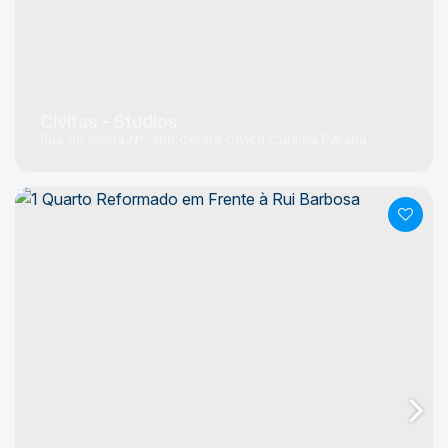
Civitas - Studios
Rua da Glória
N°:
369
Centro Cívico
Curitiba
Paraná