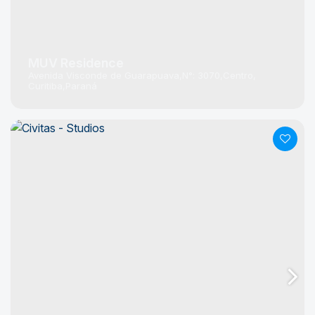
MUV Residence
Avenida Visconde de Guarapuava
N°:
3070
Centro
Curitiba
Paraná