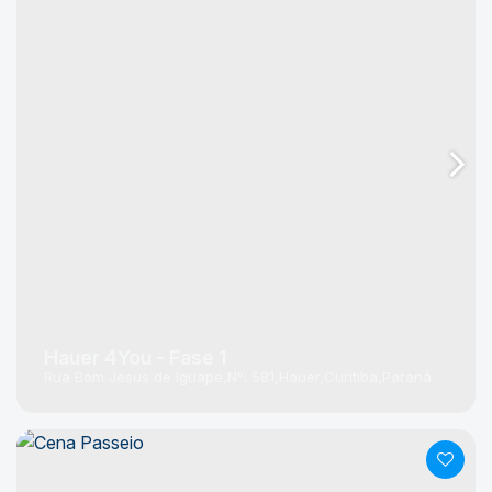
Hauer 4You - Fase 1
Rua Bom Jesus de Iguape
N°:
581
Hauer
Curitiba
Paraná