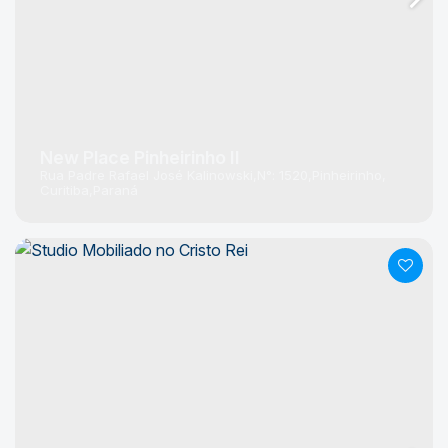
New Place Pinheirinho II
Rua Padre Rafael José Kalinowski
N°:
1520
Pinheirinho
Curitiba
Paraná