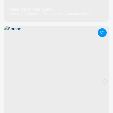
Idea Studi Inteligenti
Avenida Paraná
N°:
3553
Boa Vista
Curitiba
Paraná