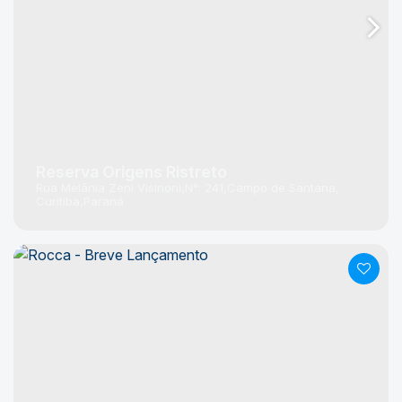
Reserva Origens Ristreto
Rua Melânia Zeni Visinoni
N°:
241
Campo de Santana
Curitiba
Paraná