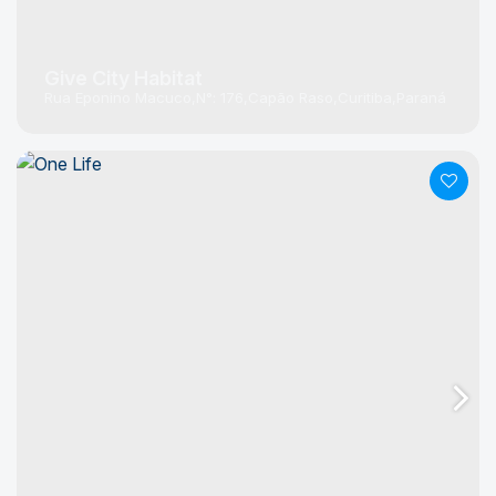
Give City Habitat
Rua Eponino Macuco
N°:
176
Capão Raso
Curitiba
Paraná