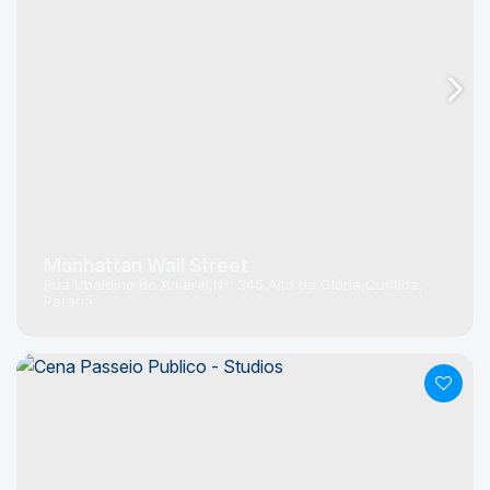
Manhattan Wall Street
Rua Ubaldino do Amaral
N°:
345
Alto da Glória
Curitiba
Paraná