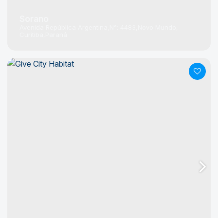
Sorano
Avenida República Argentina
N°:
4483
Novo Mundo
Curitiba
Paraná