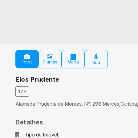
Fotos
Plantas
Mapa
Elos Prudente
179
Alameda Prudente de Moraes
,
N°:
298
Mercês
Curitiba
Detalhes
Tipo de Imóvel: