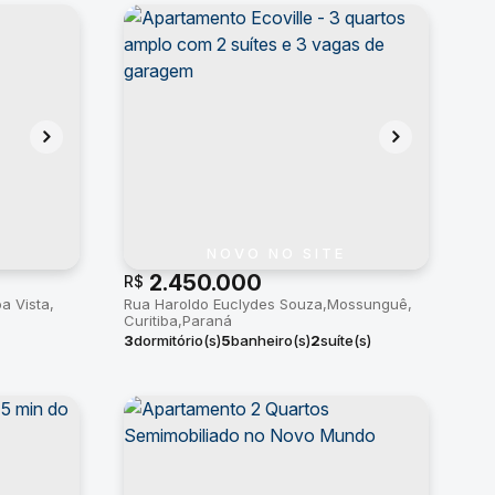
NOVO NO SITE
2.450.000
R$
a Vista
Rua Haroldo Euclydes Souza
Mossunguê
Curitiba
Paraná
3
dormitório(s)
5
banheiro(s)
2
suíte(s)
tal:
52m²
3
vaga(s)