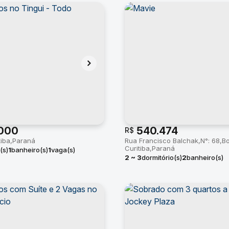
000
540.474
R$
tiba
Paraná
Rua Francisco Balchak
N°:
68
Bo
Curitiba
Paraná
(s)
1
banheiro(s)
1
vaga(s)
2 ~ 3
dormitório(s)
2
banheiro(s)
privativo:
56 ~ 78m²
1
suíte(s)
to