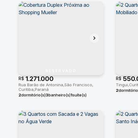
RESERVADO
1.271.000
550.
R$
R$
Rua Barão de Antonina
São Francisco
Tingui
Curi
Curitiba
Paraná
2
dormitório
2
dormitório(s)
3
banheiro(s)
1
suíte(s)
útil:
67m²
2
vaga(s)
útil:
146m²