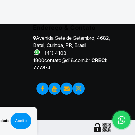
Endereço & Contato
Avenida Sete de Setembro
,
4682
,
Batel
,
Curitiba
,
PR
,
Brasil
(41) 4103-
1800
contato@d18.com.br
CRECI:
7778-J
idade
Aceito