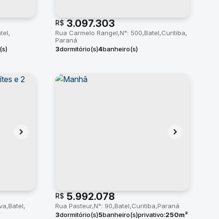
3.097.303
R$
tel
Rua Carmelo Rangel
N°:
500
Batel
Curitiba
Paraná
(s)
3
dormitório(s)
4
banheiro(s)
(s)
privativo:
136 ~ 214m²
3
suíte(s)
total:
136m²
5.992.078
R$
va
Batel
Rua Pasteur
N°:
90
Batel
Curitiba
Paraná
3
dormitório(s)
5
banheiro(s)
privativo:
250m²