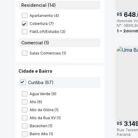
Residencial (14)
648.
R$
Apartamento (4)
Avenida V
Cobertura (7)
N°:
3866
B
1 ~ 2
dormit
Flat/Loft/Estúdio (3)
privativo:
2
Comercial (1)
útil:
25 ~ 1
Salas Comerciais (1)
Cidade e Bairro
Curitiba (67)
Água Verde (9)
Ahú (6)
Alto da Glória (1)
Alto da Rua XV (1)
3.14
R$
Bacacheri (1)
Rua Teixei
Bairro Alto (1)
Paraná