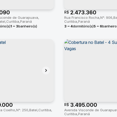
090
2.473.360
R$
isconde de Guarapuava
Rua Francisco Rocha
N°:
906
Ba
atel
Curitiba
Paraná
Curitiba
Paraná
ório(s)
1 ~ 3
banheiro(s)
3 ~ 4
dormitório(s)
5 ~ 6
banheiro
5 ~ 93m²
total:
25m²
privativo:
144 ~ 286m²
3 ~ 4
suíte
68m²
total:
144m²
9.000
3.495.000
R$
ra Coelho
N°:
250
Batel
Curitiba
Avenida Visconde de Guarapua
Curitiba
Paraná