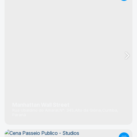
Manhattan Wall Street
Rua Ubaldino do Amaral
N°:
345
Alto da Glória
Curitiba
Paraná