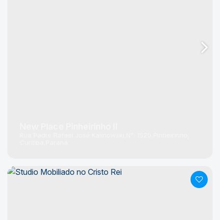
New Place Pinheirinho II
Rua Padre Rafael José Kalinowski
N°:
1520
Pinheirinho
Curitiba
Paraná