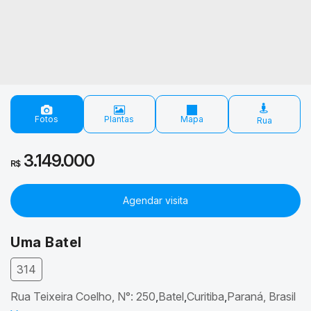
Fotos
Plantas
Mapa
3.149.000
R$
Agendar visita
Uma Batel
314
Rua Teixeira Coelho
,
N°:
250
Batel
Curitiba
Paraná, Brasil