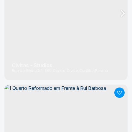
Civitas - Studios
Rua da Glória
N°:
369
Centro Cívico
Curitiba
Paraná