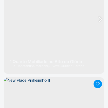
1 Quarto Mobiliado no Alto da Glória
Rua Constantino Marochi
Juvevê
Curitiba
Paraná