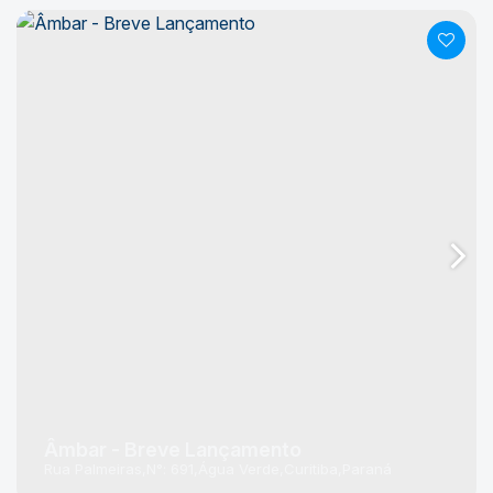
Âmbar - Breve Lançamento
Rua Palmeiras
N°:
691
Água Verde
Curitiba
Paraná