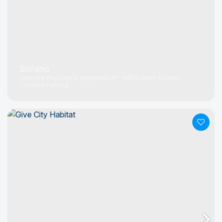
Sorano
Avenida República Argentina
N°:
4483
Novo Mundo
Curitiba
Paraná