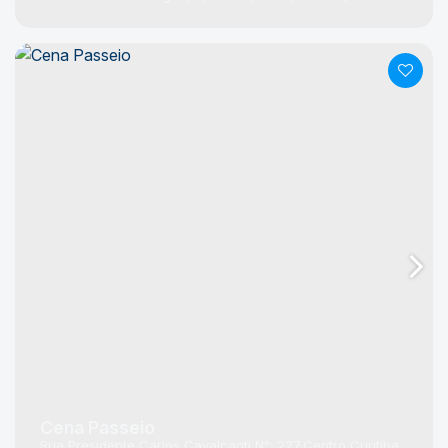
Cena Passeio
Rua Presidente Carlos Cavalcanti
N°:
227
Centro
Curitiba