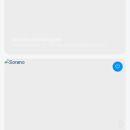
Idea Studi Inteligenti
Avenida Paraná
N°:
3553
Boa Vista
Curitiba
Paraná