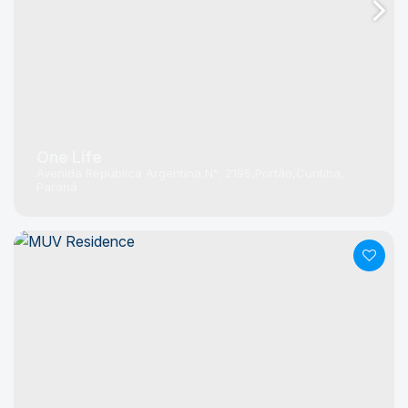
One Life
Avenida República Argentina
N°:
2195
Portão
Curitiba
Paraná