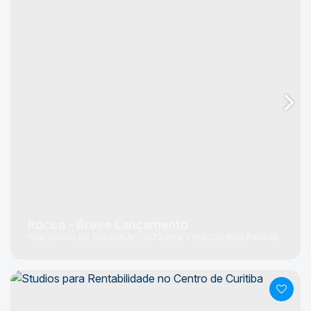
Rocca - Breve Lançamento
Rua Jovino do Rosário
N°:
1372
Boa Vista
Curitiba
Paraná