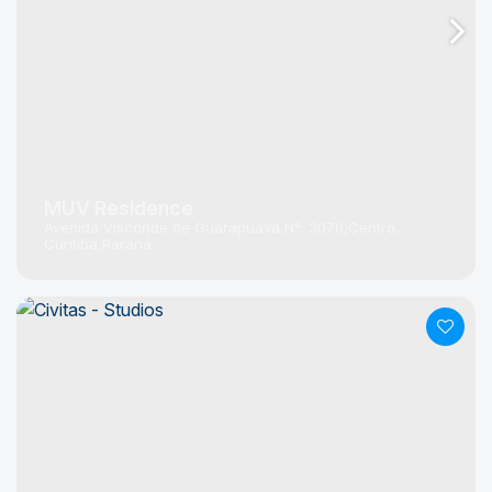
MUV Residence
Avenida Visconde de Guarapuava
N°:
3070
Centro
Curitiba
Paraná