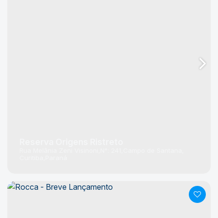
Reserva Origens Ristreto
Rua Melânia Zeni Visinoni
N°:
241
Campo de Santana
Curitiba
Paraná