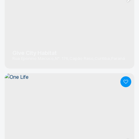
Give City Habitat
Rua Eponino Macuco
N°:
176
Capão Raso
Curitiba
Paraná