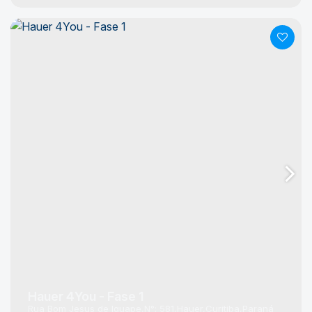
Hauer 4You - Fase 1
Rua Bom Jesus de Iguape
N°:
581
Hauer
Curitiba
Paraná