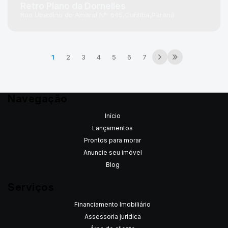
Retro Plano da Dornelles
Rua Ubaldino do Amaral
N°:
645
Curitiba
Paraná
1
2
3
4
5
6
7
Navegação
Início
Lançamentos
Prontos para morar
Anuncie seu imóvel
Blog
Serviços
Financiamento Imobiliário
Assessoria jurídica