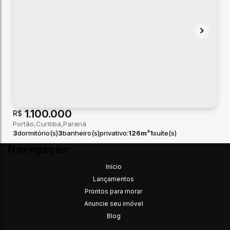
1.100.000
R$
Portão
Curitiba
Paraná
3
dormitório(s)
3
banheiro(s)
privativo:
126m²
1
suíte(s)
2
vaga(s)
Navegação
Início
Lançamentos
Prontos para morar
Anuncie seu imóvel
Blog