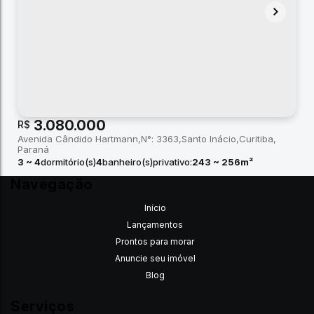
3.080.000
R$
Avenida Cândido Hartmann
N°:
3363
Santo Inácio
Curitiba
Paraná
3 ~ 4
dormitório(s)
4
banheiro(s)
privativo:
243 ~ 256m²
2 ~ 3
suíte(s)
total:
243m²
Navegação
Início
Lançamentos
Prontos para morar
Anuncie seu imóvel
Blog
Serviços