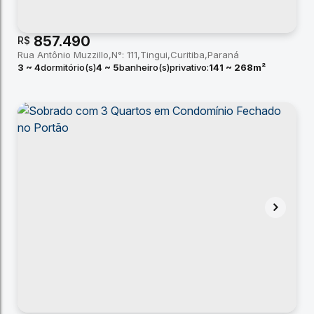
857.490
R$
Rua Antônio Muzzillo
N°:
111
Tingui
Curitiba
Paraná
3 ~ 4
dormitório(s)
4 ~ 5
banheiro(s)
privativo:
141 ~ 268m²
1 ~ 3
suíte(s)
total:
162m²