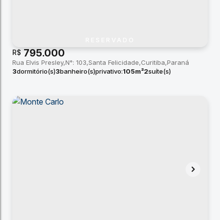
RESERVADO
795.000
R$
Rua Elvis Presley
N°:
103
Santa Felicidade
Curitiba
Paraná
3
dormitório(s)
3
banheiro(s)
privativo:
105m²
2
suíte(s)
2
vaga(s)