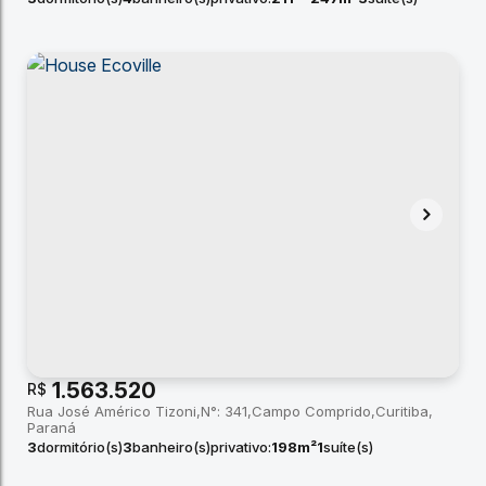
total:
216m²
1.563.520
R$
Rua José Américo Tizoni
N°:
341
Campo Comprido
Curitiba
Paraná
3
dormitório(s)
3
banheiro(s)
privativo:
198m²
1
suíte(s)
total:
183m²