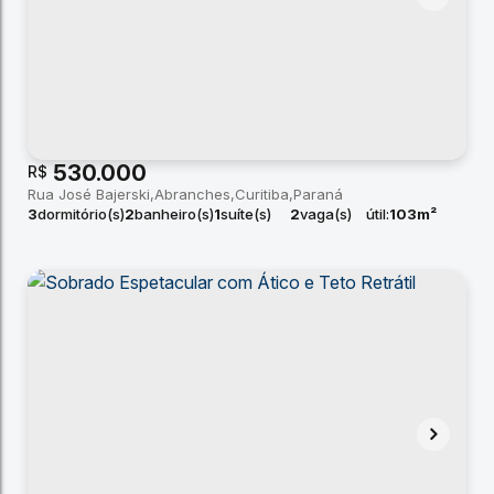
530.000
R$
Rua José Bajerski
Abranches
Curitiba
Paraná
3
dormitório(s)
2
banheiro(s)
1
suíte(s)
2
vaga(s)
útil:
103m²