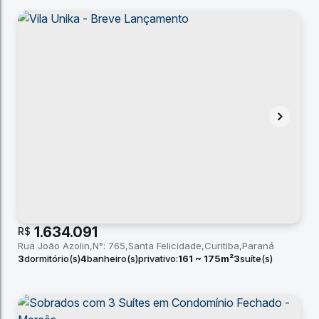
1.634.091
R$
Rua João Azolin
N°:
765
Santa Felicidade
Curitiba
Paraná
3
dormitório(s)
4
banheiro(s)
privativo:
161 ~ 175m²
3
suíte(s)
total:
160m²