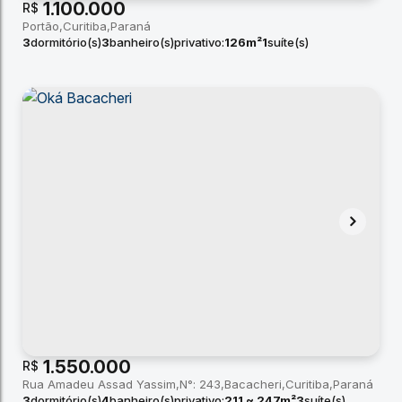
1.100.000
R$
Portão
Curitiba
Paraná
3
dormitório(s)
3
banheiro(s)
privativo:
126m²
1
suíte(s)
2
vaga(s)
1.550.000
R$
Rua Amadeu Assad Yassim
N°:
243
Bacacheri
Curitiba
Paraná
3
dormitório(s)
4
banheiro(s)
privativo:
211 ~ 247m²
3
suíte(s)