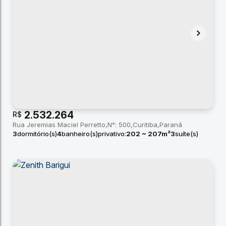
2.532.264
R$
Rua Jeremias Maciel Perretto
N°:
500
Curitiba
Paraná
3
dormitório(s)
4
banheiro(s)
privativo:
202 ~ 207m²
3
suíte(s)
total:
184m²