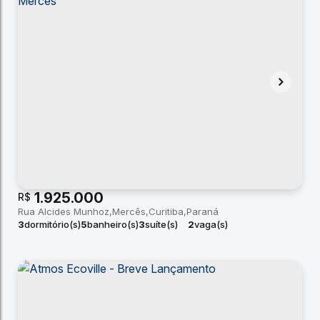
1.925.000
R$
Rua Alcides Munhoz
Mercês
Curitiba
Paraná
3
dormitório(s)
5
banheiro(s)
3
suíte(s)
2
vaga(s)
útil:
263 ~ 264m²