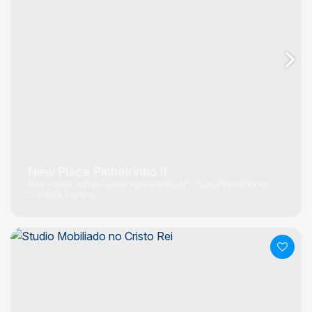
New Place Pinheirinho II
Rua Padre Rafael José Kalinowski
N°:
1520
Pinheirinho
Curitiba
Paraná