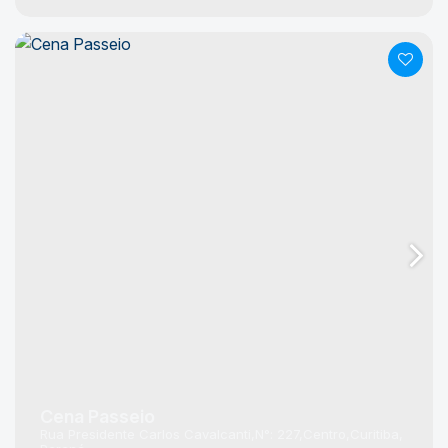
Cena Passeio
Rua Presidente Carlos Cavalcanti
N°:
227
Centro
Curitiba