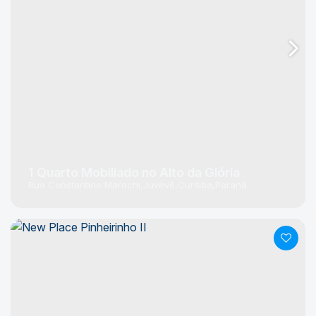
1 Quarto Mobiliado no Alto da Glória
Rua Constantino Marochi
Juvevê
Curitiba
Paraná