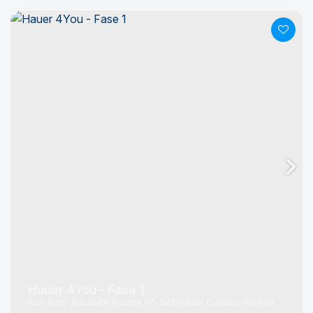
Hauer 4You - Fase 1
Rua Bom Jesus de Iguape
N°:
581
Hauer
Curitiba
Paraná