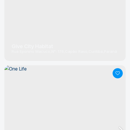
Give City Habitat
Rua Eponino Macuco
N°:
176
Capão Raso
Curitiba
Paraná