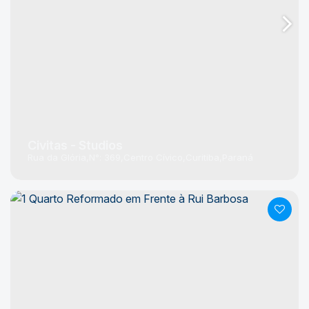
Civitas - Studios
Rua da Glória
N°:
369
Centro Cívico
Curitiba
Paraná