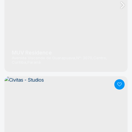
MUV Residence
Avenida Visconde de Guarapuava
N°:
3070
Centro
Curitiba
Paraná