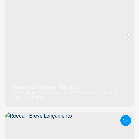
Reserva Origens Ristreto
Rua Melânia Zeni Visinoni
N°:
241
Campo de Santana
Curitiba
Paraná