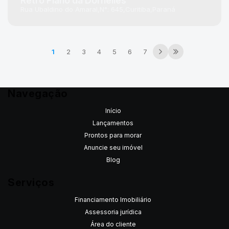
Retro Plano da Dornelles
Rua Ubaldino do Amaral
N°:
645
Curitiba
Paraná
1
2
3
4
5
6
7
Navegação
Início
Lançamentos
Prontos para morar
Anuncie seu imóvel
Blog
Serviços
Financiamento Imobiliário
Assessoria jurídica
Área do cliente