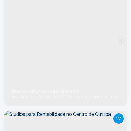
Rocca - Breve Lançamento
Rua Jovino do Rosário
N°:
1372
Boa Vista
Curitiba
Paraná