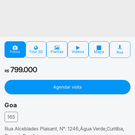
Fotos
Plantas
Vídeos
Mapa
799.000
R$
Agendar visita
Goa
165
Rua Alcebíades Plaisant
,
N°:
1246
Água Verde
Curitiba