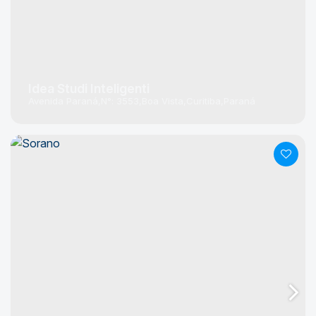
Idea Studi Inteligenti
Avenida Paraná
N°:
3553
Boa Vista
Curitiba
Paraná