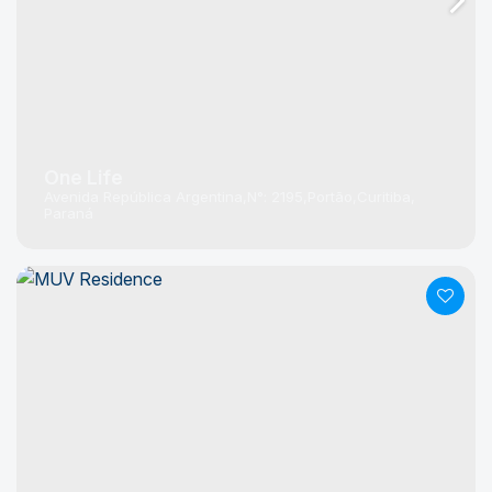
One Life
Avenida República Argentina
N°:
2195
Portão
Curitiba
Paraná