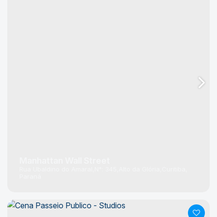
Manhattan Wall Street
Rua Ubaldino do Amaral
N°:
345
Alto da Glória
Curitiba
Paraná