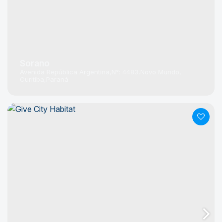
Sorano
Avenida República Argentina
N°:
4483
Novo Mundo
Curitiba
Paraná