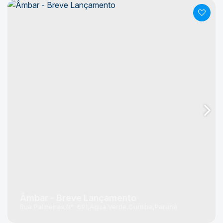
Âmbar - Breve Lançamento
Rua Palmeiras
N°:
691
Água Verde
Curitiba
Paraná