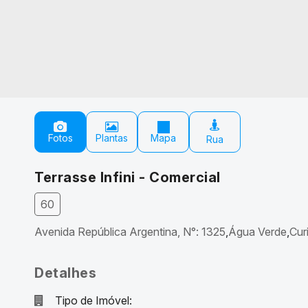
Fotos
Plantas
Mapa
Terrasse Infini - Comercial
60
Avenida República Argentina
,
N°:
1325
Água Verde
Curi
Detalhes
Tipo de Imóvel: