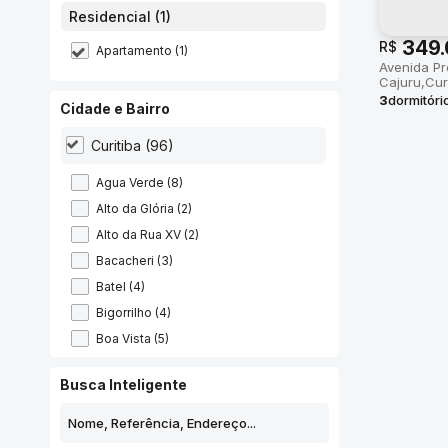
Residencial (1)
349.
R$
Apartamento (1)
Avenida Pr
Cajuru
Cur
3
dormitóri
Cidade e Bairro
útil:
60m²
Curitiba (96)
Água Verde (8)
Alto da Glória (2)
Alto da Rua XV (2)
Bacacheri (3)
Batel (4)
Bigorrilho (4)
Boa Vista (5)
Cabral (3)
Busca Inteligente
Cajuru (1)
Campo Comprido (3)
Capão Raso (3)