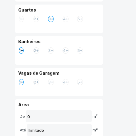
Centro (8)
Quartos
Centro Cívico (2)
1+
2+
3+
4+
5+
Cidade Industrial (3)
Cristo Rei (1)
Hauer (3)
Banheiros
Jardim Social (1)
1+
2+
3+
4+
5+
Juvevê (4)
Mercês (2)
Mossunguê (2)
Vagas de Garagem
Novo Mundo (3)
1+
2+
3+
4+
5+
Orleans (1)
Pinheirinho (1)
Portão (6)
Área
Prado Velho (3)
De
m²
Rebouças (1)
Santa Cândida (1)
Até
m²
Santa Felicidade (1)