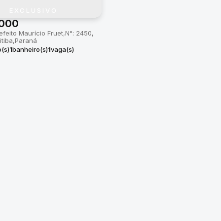
EXCLUSIVO
000
efeito Maurício Fruet
N°:
2450
itiba
Paraná
o(s)
1
banheiro(s)
1
vaga(s)