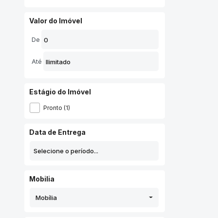
Santa Quitéria (2)
Santo Inácio (1)
Valor do Imóvel
São Francisco (1)
De
Seminário (1)
Tarumã (1)
Até
Tingui (6)
Vila Izabel (3)
Estágio do Imóvel
Pronto (1)
Data de Entrega
Mobilia
Mobília