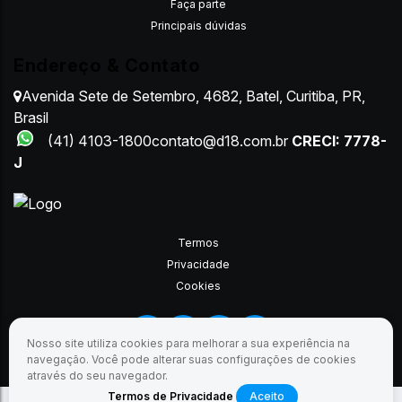
Faça parte
Principais dúvidas
Endereço & Contato
Avenida Sete de Setembro
,
4682
,
Batel
,
Curitiba
,
PR
,
Brasil
(41) 4103-1800
contato@d18.com.br
CRECI: 7778-
J
Termos
Privacidade
Cookies
Nosso site utiliza cookies para melhorar a sua experiência na
navegação.
Você pode alterar suas configurações de cookies
através do seu navegador.
Termos de Privacidade
Aceito