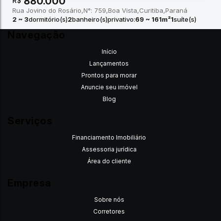
880.000
R$
Rua Jovino do Rosário
N°:
759
Boa Vista
Curitiba
Paraná
2 ~ 3
dormitório(s)
2
banheiro(s)
privativo:
69 ~ 161m²
1
suíte(s)
total:
69m²
Navegação
Início
Lançamentos
Prontos para morar
Anuncie seu imóvel
Blog
Serviços
Financiamento Imobiliário
Assessoria jurídica
Área do cliente
Empresa
Sobre nós
Corretores