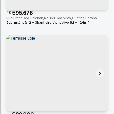
595.676
R$
Rua Francisco Balchak
N°:
153
Boa Vista
Curitiba
Paraná
2
dormitório(s)
2 ~ 3
banheiro(s)
privativo:
62 ~ 124m²
1 ~ 2
suíte(s)
total:
58m²