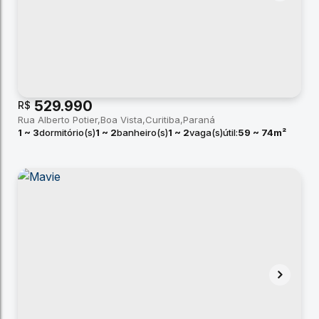
529.990
R$
Rua Alberto Potier
Boa Vista
Curitiba
Paraná
1 ~ 3
dormitório(s)
1 ~ 2
banheiro(s)
1 ~ 2
vaga(s)
útil:
59 ~ 74m²