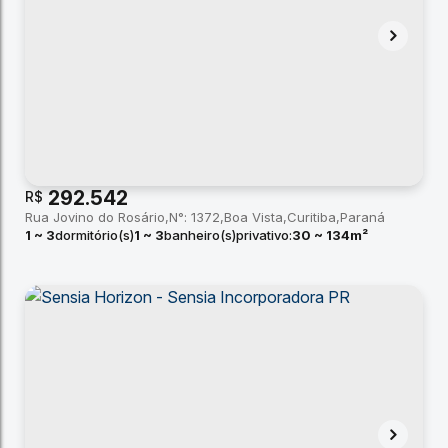
292.542
R$
Rua Jovino do Rosário
N°:
1372
Boa Vista
Curitiba
Paraná
1 ~ 3
dormitório(s)
1 ~ 3
banheiro(s)
privativo:
30 ~ 134m²
total:
30m²
útil:
30 ~ 134m²