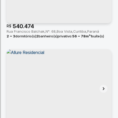
540.474
R$
Rua Francisco Balchak
N°:
68
Boa Vista
Curitiba
Paraná
2 ~ 3
dormitório(s)
2
banheiro(s)
privativo:
56 ~ 78m²
1
suíte(s)
total:
52m²