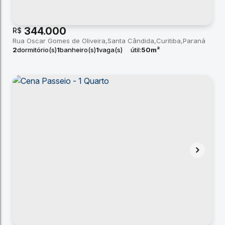
344.000
R$
Rua Oscar Gomes de Oliveira
Santa Cândida
Curitiba
Paraná
2
dormitório(s)
1
banheiro(s)
1
vaga(s)
útil:
50m²