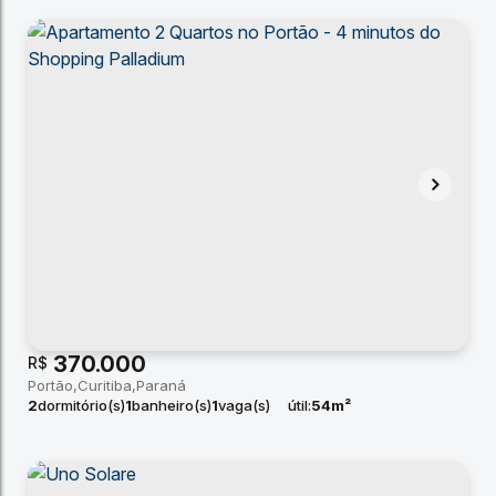
370.000
R$
Portão
Curitiba
Paraná
2
dormitório(s)
1
banheiro(s)
1
vaga(s)
útil:
54m²