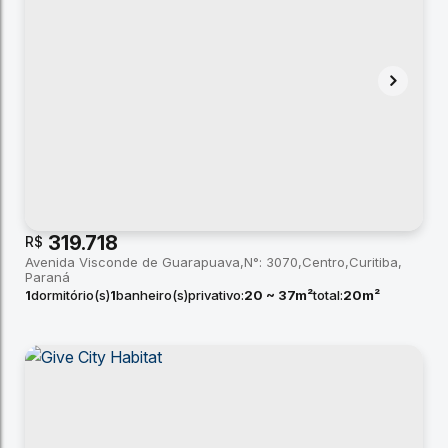
319.718
R$
Avenida Visconde de Guarapuava
N°:
3070
Centro
Curitiba
Paraná
1
dormitório(s)
1
banheiro(s)
privativo:
20 ~ 37m²
total:
20m²
útil:
20 ~ 37m²