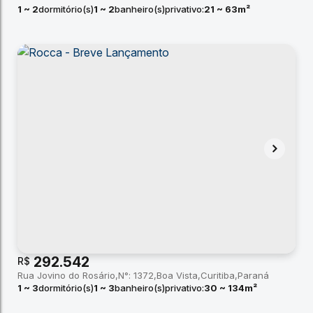
1 ~ 2
dormitório(s)
1 ~ 2
banheiro(s)
privativo:
21 ~ 63m²
total:
21m²
útil:
21 ~ 63m²
292.542
R$
Rua Jovino do Rosário
N°:
1372
Boa Vista
Curitiba
Paraná
1 ~ 3
dormitório(s)
1 ~ 3
banheiro(s)
privativo:
30 ~ 134m²
total:
30m²
útil:
30 ~ 134m²