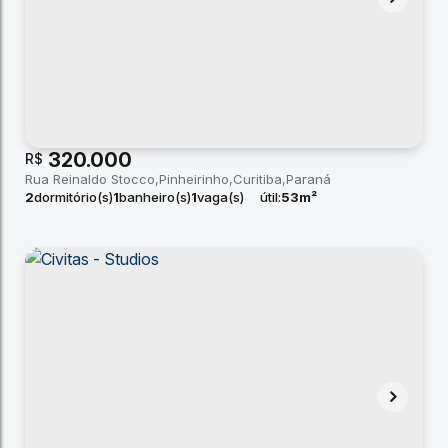
320.000
R$
Rua Reinaldo Stocco
Pinheirinho
Curitiba
Paraná
2
dormitório(s)
1
banheiro(s)
1
vaga(s)
útil:
53m²