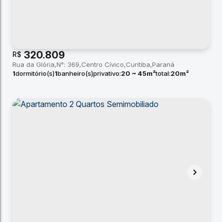
320.809
R$
Rua da Glória
N°:
369
Centro Cívico
Curitiba
Paraná
1
dormitório(s)
1
banheiro(s)
privativo:
20 ~ 45m²
total:
20m²
útil:
20 ~ 45m²