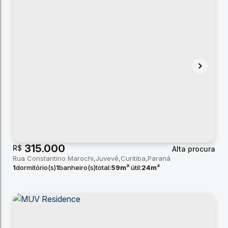
315.000
R$
Alta procura
Rua Constantino Marochi
Juvevê
Curitiba
Paraná
1
dormitório(s)
1
banheiro(s)
total:
59m²
útil:
24m²