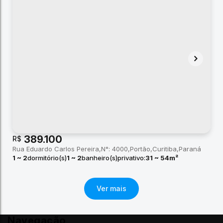
389.100
R$
Rua Eduardo Carlos Pereira
N°:
4000
Portão
Curitiba
Paraná
1 ~ 2
dormitório(s)
1 ~ 2
banheiro(s)
privativo:
31 ~ 54m²
total:
19m²
útil:
19 ~ 60m²
Navegação