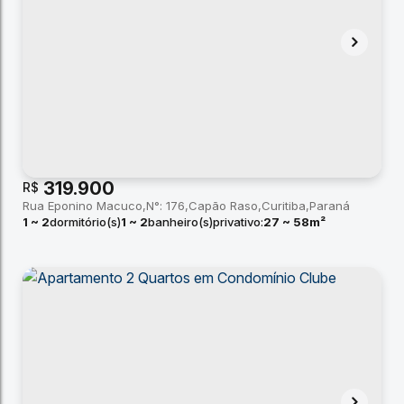
319.900
R$
Rua Eponino Macuco
N°:
176
Capão Raso
Curitiba
Paraná
1 ~ 2
dormitório(s)
1 ~ 2
banheiro(s)
privativo:
27 ~ 58m²
total:
27m²
útil:
27 ~ 58m²