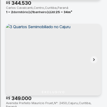
344.530
R$
Carlos Cavalcanti
Centro
Curitiba
Paraná
1 ~ 2
dormitório(s)
1
banheiro(s)
útil:
25 ~ 34m²
EXCLUSIVO
349.000
R$
Avenida Prefeito Maurício Fruet
N°:
2450
Cajuru
Curitiba
Paraná