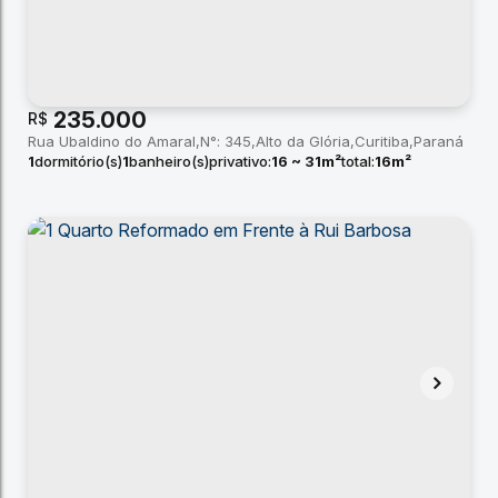
235.000
R$
Rua Ubaldino do Amaral
N°:
345
Alto da Glória
Curitiba
Paraná
1
dormitório(s)
1
banheiro(s)
privativo:
16 ~ 31m²
total:
16m²
útil:
16 ~ 31m²