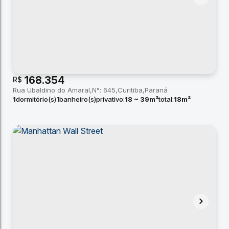
168.354
R$
Rua Ubaldino do Amaral
N°:
645
Curitiba
Paraná
1
dormitório(s)
1
banheiro(s)
privativo:
18 ~ 39m²
total:
18m²
útil:
18 ~ 39m²