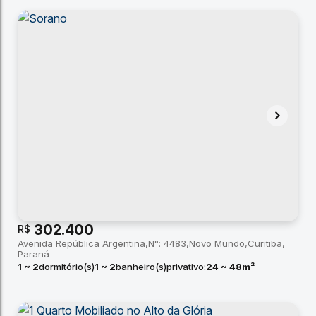
302.400
R$
Avenida República Argentina
N°:
4483
Novo Mundo
Curitiba
Paraná
1 ~ 2
dormitório(s)
1 ~ 2
banheiro(s)
privativo:
24 ~ 48m²
total:
24m²
útil:
24 ~ 48m²