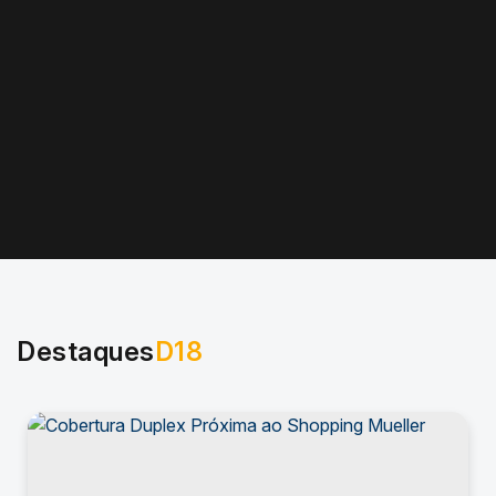
Destaques
D18