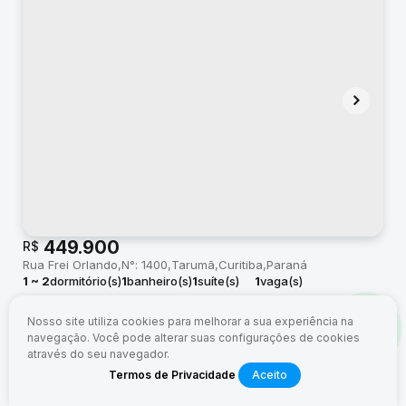
449.900
R$
Rua Frei Orlando
N°:
1400
Tarumã
Curitiba
Paraná
1 ~ 2
dormitório(s)
1
banheiro(s)
1
suíte(s)
1
vaga(s)
útil:
41 ~ 100m²
Nosso site utiliza cookies para melhorar a sua experiência na
navegação.
Você pode alterar suas configurações de cookies
através do seu navegador.
Termos de Privacidade
Aceito