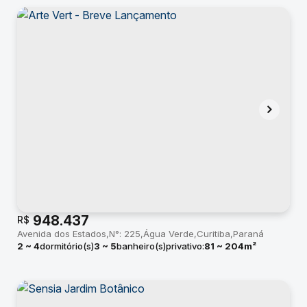
948.437
R$
Avenida dos Estados
N°:
225
Água Verde
Curitiba
Paraná
2 ~ 4
dormitório(s)
3 ~ 5
banheiro(s)
privativo:
81 ~ 204m²
2 ~ 4
suíte(s)
total:
77m²