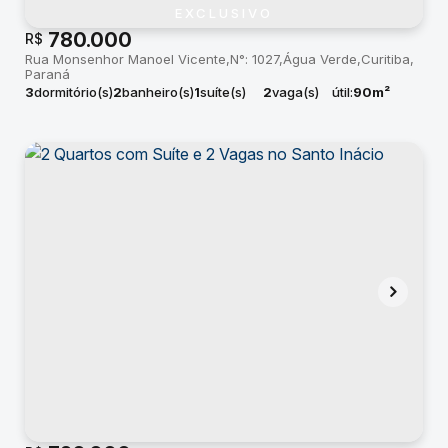
EXCLUSIVO
780.000
R$
Rua Monsenhor Manoel Vicente
N°:
1027
Água Verde
Curitiba
Paraná
3
dormitório(s)
2
banheiro(s)
1
suíte(s)
2
vaga(s)
útil:
90m²