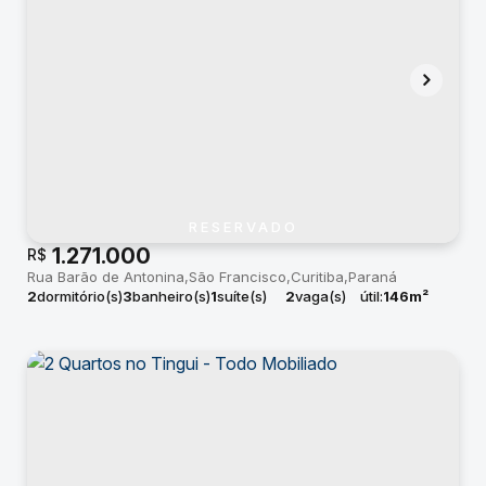
RESERVADO
1.271.000
R$
Rua Barão de Antonina
São Francisco
Curitiba
Paraná
2
dormitório(s)
3
banheiro(s)
1
suíte(s)
2
vaga(s)
útil:
146m²