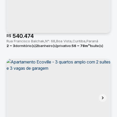
540.474
R$
Rua Francisco Balchak
N°:
68
Boa Vista
Curitiba
Paraná
2 ~ 3
dormitório(s)
2
banheiro(s)
privativo:
56 ~ 78m²
1
suíte(s)
total:
52m²