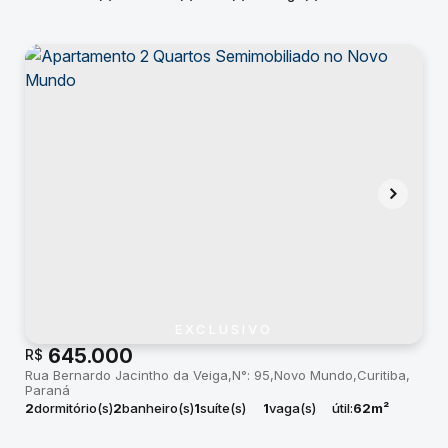
EXCLUSIVO
645.000
R$
Rua Bernardo Jacintho da Veiga
N°:
95
Novo Mundo
Curitiba
Paraná
2
dormitório(s)
2
banheiro(s)
1
suíte(s)
1
vaga(s)
útil:
62m²