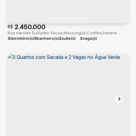
NOVO NO SITE
2.450.000
R$
Rua Haroldo Euclydes Souza
Mossunguê
Curitiba
Paraná
3
dormitório(s)
5
banheiro(s)
2
suíte(s)
3
vaga(s)