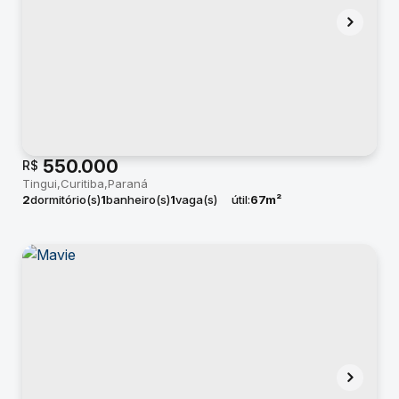
550.000
R$
Tingui
Curitiba
Paraná
2
dormitório(s)
1
banheiro(s)
1
vaga(s)
útil:
67m²