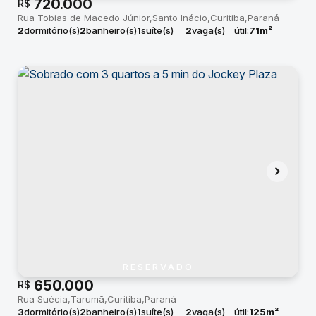
720.000
R$
Rua Tobias de Macedo Júnior
Santo Inácio
Curitiba
Paraná
2
dormitório(s)
2
banheiro(s)
1
suíte(s)
2
vaga(s)
útil:
71m²
RESERVADO
650.000
R$
Rua Suécia
Tarumã
Curitiba
Paraná
3
dormitório(s)
2
banheiro(s)
1
suíte(s)
2
vaga(s)
útil:
125m²