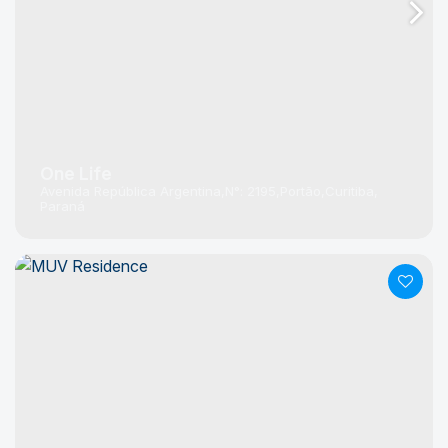
One Life
Avenida República Argentina
N°:
2195
Portão
Curitiba
Paraná