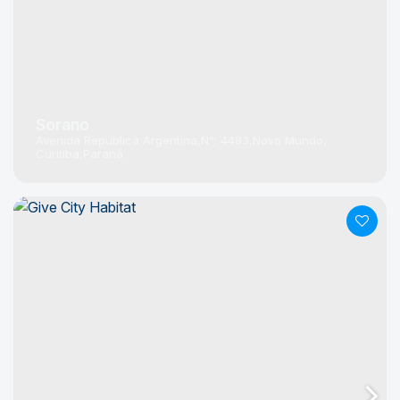
Sorano
Avenida República Argentina
N°:
4483
Novo Mundo
Curitiba
Paraná