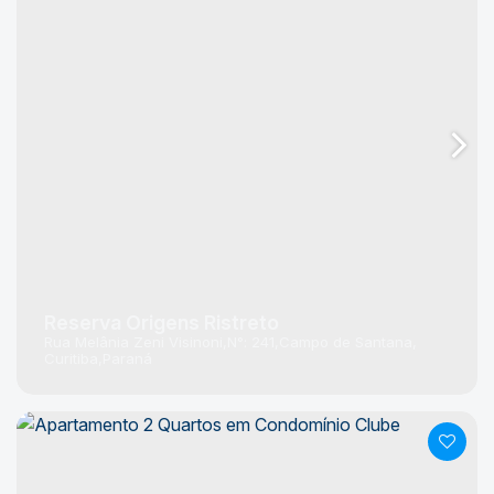
Reserva Origens Ristreto
Rua Melânia Zeni Visinoni
N°:
241
Campo de Santana
Curitiba
Paraná