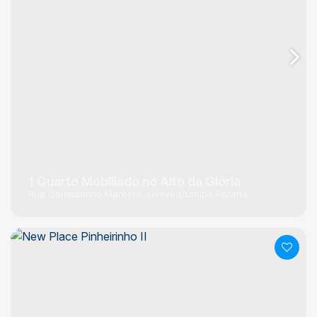
1 Quarto Mobiliado no Alto da Glória
Rua Constantino Marochi
Juvevê
Curitiba
Paraná