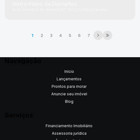
Retro Plano da Dornelles
Rua Ubaldino do Amaral
N°:
645
Curitiba
Paraná
1
2
3
4
5
6
7
Navegação
Início
Lançamentos
Prontos para morar
Anuncie seu imóvel
Blog
Serviços
Financiamento Imobiliário
Assessoria jurídica