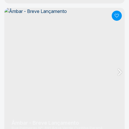
Âmbar - Breve Lançamento
Rua Palmeiras
N°:
691
Água Verde
Curitiba
Paraná