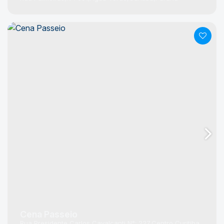
Cena Passeio
Rua Presidente Carlos Cavalcanti
N°:
227
Centro
Curitiba