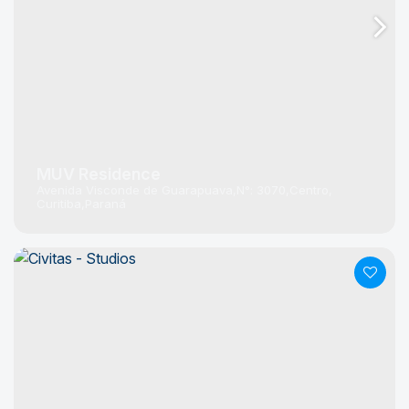
MUV Residence
Avenida Visconde de Guarapuava
N°:
3070
Centro
Curitiba
Paraná