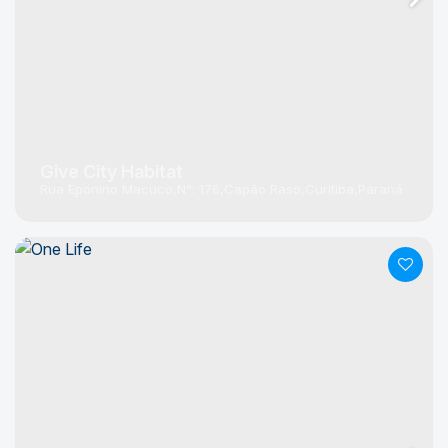
Give City Habitat
Rua Eponino Macuco
N°:
176
Capão Raso
Curitiba
Paraná