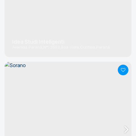
Idea Studi Inteligenti
Avenida Paraná
N°:
3553
Boa Vista
Curitiba
Paraná