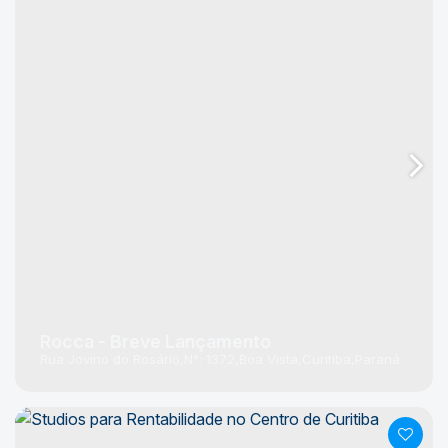
Rocca - Breve Lançamento
Rua Jovino do Rosário
N°:
1372
Boa Vista
Curitiba
Paraná