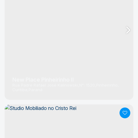
New Place Pinheirinho II
Rua Padre Rafael José Kalinowski
N°:
1520
Pinheirinho
Curitiba
Paraná