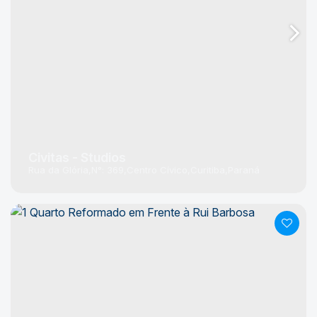
Civitas - Studios
Rua da Glória
N°:
369
Centro Cívico
Curitiba
Paraná